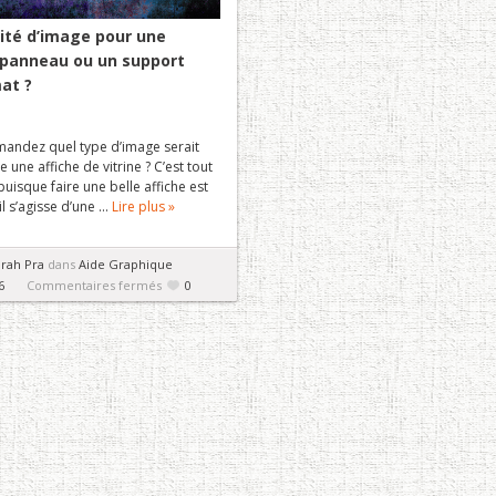
lité d’image pour une
n panneau ou un support
at ?
andez quel type d’image serait
e une affiche de vitrine ? C’est tout
puisque faire une belle affiche est
l s’agisse d’une ...
Lire plus »
rah Pra
dans
Aide Graphique
sur
6
Commentaires fermés
0
Quelle
qualité
d’image
pour
une
affiche,
un
panneau
ou
un
support
grand