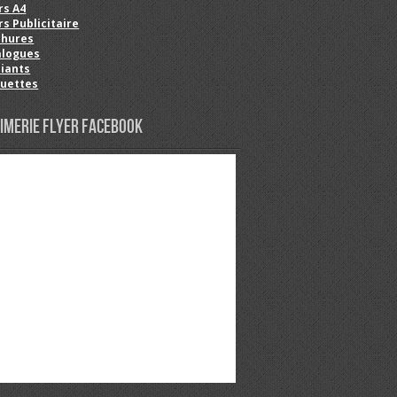
rs A4
rs Publicitaire
chures
alogues
iants
quettes
imerie Flyer Facebook