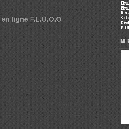
Flye
Flye
Bro
Cat
 en ligne F.L.U.O.O
Dépl
Pla
Impr