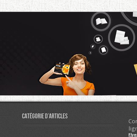
format
?
Catégorie d’articles
Co
lig
Flye