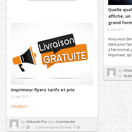
Quelle qua
affiche, u
grand form
6 mai 2015
Vous vous dem
idéal pour fair
à fait normal, 
important, qu’i
by:
Débo
18,30
Imprimeur flyers tarifs et prix
22 mai 2015
Lire plus »
by:
Déborah Pra
dans
Commander
sur
23
Commentaires fermés
0
Imprimeur