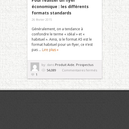
Pour réaliser un flyer
économique : les différents
formats standards
26 février 2015
Généralement, on a tendance à
confondre le terme « idéal » et «
habituel ». Ainsi, si le format A5 est le
format habituel pour un flyer, ce n’est
pas ...
Lire plus »
by:
dans
Produit Aide
,
Prospectus
sur
54,089
Commentaires fermés
Pour
1
réaliser
un
flyer
économique
:
les
différents
formats
standards